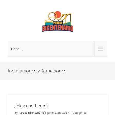
Skip
to
content
Go to...
Instalaciones y Atracciones
¿Hay casilleros?
By
ParqueBicentenario
|
junio 13th, 2017
|
Categories: