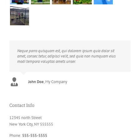
Neque porro quisquam est, qui dolorem ipsum quia dolor sit
amet, consec tetur, adipisci velit, sed quia non numquam eius
modi tempora voluptas amets unser.
John Doe
Luke Beck
,
My Company
Theme Fusion
Contact Info
12345 north Street
New York City, NY 555555
Phone:
555-555-5555