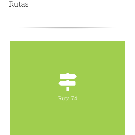
Rutas
Ruta 74
Mercado de Abastos, Soriana Huimilpan,
Alameda, Centro SCT, Comercial
mexicana de Av. Zaragoza, Vidriera en la
col. Obrera sobre Av. 5 de Febrero, Puente
Jurica, Puente Juriquilla, Mercado Santa
Ruta 74
Rosa, Independencia y Ocampo (Acceso
II del Parque bicentenario y Entrada
Principal).