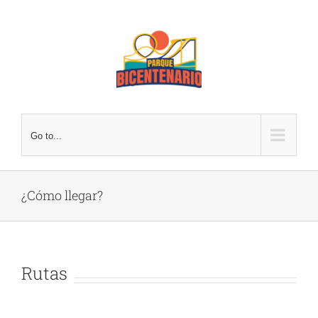
Skip
to
content
Go to...
¿Cómo llegar?
Rutas